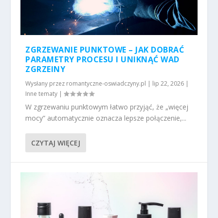
ZGRZEWANIE PUNKTOWE – JAK DOBRAĆ
PARAMETRY PROCESU I UNIKNĄĆ WAD
ZGRZEINY
Wysłany przez
romantyczne-oswiadczyny.pl
|
lip 22, 2026
|
Inne tematy
|
W zgrzewaniu punktowym łatwo przyjąć, że „więcej
mocy” automatycznie oznacza lepsze połączenie,...
CZYTAJ WIĘCEJ