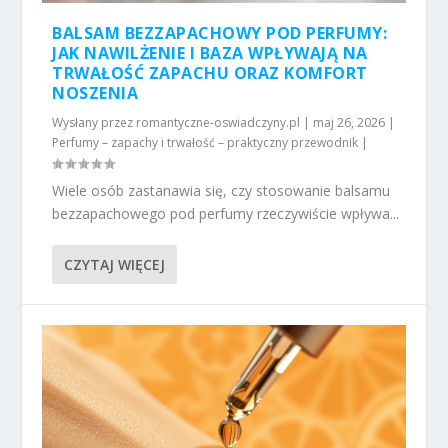
BALSAM BEZZAPACHOWY POD PERFUMY:
JAK NAWILŻENIE I BAZA WPŁYWAJĄ NA
TRWAŁOŚĆ ZAPACHU ORAZ KOMFORT
NOSZENIA
Wysłany przez
romantyczne-oswiadczyny.pl
|
maj 26, 2026
|
Perfumy – zapachy i trwałość – praktyczny przewodnik
|
Wiele osób zastanawia się, czy stosowanie balsamu
bezzapachowego pod perfumy rzeczywiście wpływa...
CZYTAJ WIĘCEJ