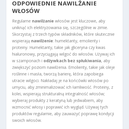
ODPOWIEDNIE NAWILŻANIE
WŁOSÓW
Regularne
nawilżanie
włosów jest kluczowe, aby
uniknąć ich elektryzowania się, szczególnie w zimie.
Skorzystaj z trzech typów składników, które skutecznie
wspierają
nawilżenie
: humektanty, emolienty i
proteiny. Humektanty, takie jak gliceryna czy kwas
hialuronowy, przyciągają wilgoć do włosów. Używaj ich
w szamponach i
odżywkach bez spłukiwania
, aby
zwiększyć poziom nawilżenia. Emolienty, takie jak oleje
roślinne i masła, tworzą barierę, która zapobiega
utracie wilgoci. Nakładaj je na końcówki włosów po
umyciu, aby zminimalizować ich łamliwość. Proteiny, z
kolei, wspierają strukturalną integralność włosów;
wybieraj produkty z keratyną lub jedwabiem, aby
wzmocnić włosy i poprawić ich wygląd. Używaj tych
produktów regularnie, aby zauważyć poprawę kondycji
swoich włosów.