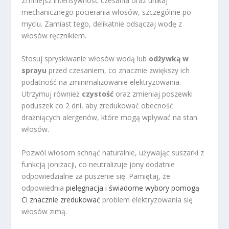
Zmniejsz intensywność czesania oraz unikaj
mechanicznego pocierania włosów, szczególnie po
myciu. Zamiast tego, delikatnie odsączaj wodę z
włosów ręcznikiem.
Stosuj spryskiwanie włosów wodą lub
odżywką w
sprayu
przed czesaniem, co znacznie zwiększy ich
podatność na zminimalizowanie elektryzowania.
Utrzymuj również
czystość
oraz zmieniaj poszewki
poduszek co 2 dni, aby zredukować obecność
drażniących alergenów, które mogą wpływać na stan
włosów.
Pozwól włosom schnąć naturalnie, używając suszarki z
funkcją jonizacji, co neutralizuje jony dodatnie
odpowiedzialne za puszenie się. Pamiętaj, że
odpowiednia
pielęgnacja i świadome wybory pomogą
Ci znacznie zredukować
problem elektryzowania się
włosów zimą.