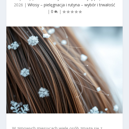
2026
|
Włosy – pielęgnacja i rutyna – wybór i trwałość
|
0
|
W zimowych miesiącach wiele osób zmaga się z