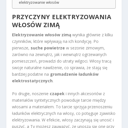
elektryzowanie włosów
PRZYCZYNY ELEKTRYZOWANIA
WŁOSÓW ZIMĄ
Elektryzowanie włosów zimą
wynika głównie z kilku
czynników, które wpływają na ich kondycję. Po
pierwsze,
suche powietrze
w sezonie zimowym,
zarówno na zewnątrz, jak i wewnątrz ogrzewanych
pomieszczeń, prowadzi do utraty wilgoci. Włosy tracą
swoje naturalne nawilżenie, co sprawia, że stają się
bardziej podatne na
gromadzenie ładunków
elektrostatycznych
.
Po drugie, noszenie
czapek
i innych akcesoriów z
materiałów syntetycznych powoduje tarcie między
włosami a materiałem. To tarcie sprzyja przenoszeniu
ładunków elektrycznych na włosy, co potęguje zjawisko
elektryzowania. W efekcie, włosy zaczynają się unosić i
puszyć, a Ty możesz zauważyć, że unoszą się one przy