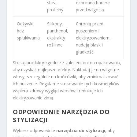
shea,
ochronną barierę
proteiny
przed wilgocią.
Odżywki
Silikony,
Chronią przed
bez
panthenol,
puszeniem i
spłukiwania
ekstrakty
elektryzowaniem,
roślinne
nadają blask i
gładkość.
Stosuj produkty zgodnie z zaleceniami na opakowaniu,
aby uzyskać najlepsze efekty. Nakładaj je na wilgotne
włosy, szczególnie na końcówki, aby zminimalizować
ich puszenie. Regularne stosowanie tych kosmetyków
wspiera zdrowy wygląd włosów i redukuje ich
elektryzowanie zimą.
ODPOWIEDNIE NARZĘDZIA DO
STYLIZACJI
Wybierz odpowiednie
narzędzia do stylizacji
, aby