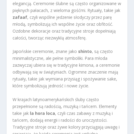
elegancją. Ceremonie ślubne są często organizowane w
pięknych pałacach, z wieloma gośćmi. Rytuały, takie jak
zafaaf
, czyli wspólne jedzenie słodyczy przez parę
młodą, symbolizują ich wspólne życie oraz obfitość.
Ozdobne dekoracje oraz tradycyjne stroje dopełniają
całości, tworząc niezwykłą atmosferę.
Japońskie ceremonie, znane jako
shinto
, są często
minimalistyczne, ale pełne symboliki. Para młoda
zazwyczaj ubiera się w tradycyjne kimona, a ceremonie
odbywają się w świątyniach. Ogromne znaczenie mają
rytuały, takie jak wymiana przysiąg i spożywanie sake,
które symbolizują jedność i nowe życie.
W krajach latynoamerykańskich śluby często
przepełnione są radością, muzyką i tańcem. Elementy
takie jak
la hora loca
, czyli czas zabawy z muzyką i
tańcem, dodają energii i radości do uroczystości.
Tradycyjne stroje oraz żywe kolory przyciągają uwagę i
sprawiają, że każda ceremonia jest unikalna.