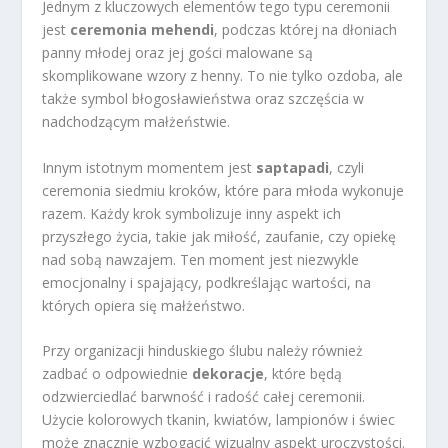
Jednym z kluczowych elementów tego typu ceremonii
jest
ceremonia mehendi
, podczas której na dłoniach
panny młodej oraz jej gości malowane są
skomplikowane wzory z henny. To nie tylko ozdoba, ale
także symbol błogosławieństwa oraz szczęścia w
nadchodzącym małżeństwie.
Innym istotnym momentem jest
saptapadi
, czyli
ceremonia siedmiu kroków, które para młoda wykonuje
razem. Każdy krok symbolizuje inny aspekt ich
przyszłego życia, takie jak miłość, zaufanie, czy opiekę
nad sobą nawzajem. Ten moment jest niezwykle
emocjonalny i spajający, podkreślając wartości, na
których opiera się małżeństwo.
Przy organizacji hinduskiego ślubu należy również
zadbać o odpowiednie
dekoracje
, które będą
odzwierciedlać barwność i radość całej ceremonii.
Użycie kolorowych tkanin, kwiatów, lampionów i świec
może znacznie wzbogacić wizualny aspekt uroczystości.