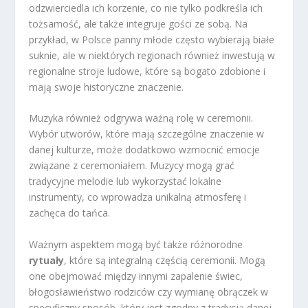
odzwierciedla ich korzenie, co nie tylko podkreśla ich
tożsamość, ale także integruje gości ze sobą. Na
przykład, w Polsce panny młode często wybierają białe
suknie, ale w niektórych regionach również inwestują w
regionalne stroje ludowe, które są bogato zdobione i
mają swoje historyczne znaczenie.
Muzyka również odgrywa ważną rolę w ceremonii.
Wybór utworów, które mają szczególne znaczenie w
danej kulturze, może dodatkowo wzmocnić emocje
związane z ceremoniałem. Muzycy mogą grać
tradycyjne melodie lub wykorzystać lokalne
instrumenty, co wprowadza unikalną atmosferę i
zachęca do tańca.
Ważnym aspektem mogą być także różnorodne
rytuały
, które są integralną częścią ceremonii. Mogą
one obejmować między innymi zapalenie świec,
błogosławieństwo rodziców czy wymianę obrączek w
specyficzny sposób, który jest zgodny z tradycją danej