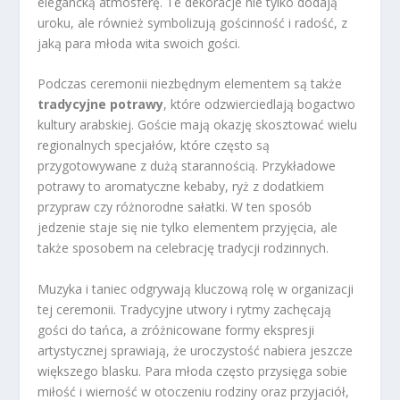
elegancką atmosferę. Te dekoracje nie tylko dodają
uroku, ale również symbolizują gościnność i radość, z
jaką para młoda wita swoich gości.
Podczas ceremonii niezbędnym elementem są także
tradycyjne potrawy
, które odzwierciedlają bogactwo
kultury arabskiej. Goście mają okazję skosztować wielu
regionalnych specjałów, które często są
przygotowywane z dużą starannością. Przykładowe
potrawy to aromatyczne kebaby, ryż z dodatkiem
przypraw czy różnorodne sałatki. W ten sposób
jedzenie staje się nie tylko elementem przyjęcia, ale
także sposobem na celebrację tradycji rodzinnych.
Muzyka i taniec odgrywają kluczową rolę w organizacji
tej ceremonii. Tradycyjne utwory i rytmy zachęcają
gości do tańca, a zróżnicowane formy ekspresji
artystycznej sprawiają, że uroczystość nabiera jeszcze
większego blasku. Para młoda często przysięga sobie
miłość i wierność w otoczeniu rodziny oraz przyjaciół,