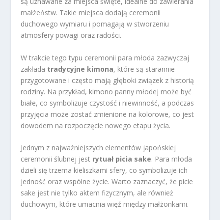
są uznawane za miejsca święte, idealne do zawierania
małżeństw. Takie miejsca dodają ceremonii
duchowego wymiaru i pomagają w stworzeniu
atmosfery powagi oraz radości.
W trakcie tego typu ceremonii para młoda zazwyczaj
zakłada
tradycyjne kimona
, które są starannie
przygotowane i często mają głęboki związek z historią
rodziny. Na przykład, kimono panny młodej może być
białe, co symbolizuje czystość i niewinność, a podczas
przyjęcia może zostać zmienione na kolorowe, co jest
dowodem na rozpoczęcie nowego etapu życia.
Jednym z najważniejszych elementów japońskiej
ceremonii ślubnej jest
rytuał picia sake
. Para młoda
dzieli się trzema kieliszkami sfery, co symbolizuje ich
jedność oraz wspólne życie. Warto zaznaczyć, że picie
sake jest nie tylko aktem fizycznym, ale również
duchowym, które umacnia więź między małżonkami.