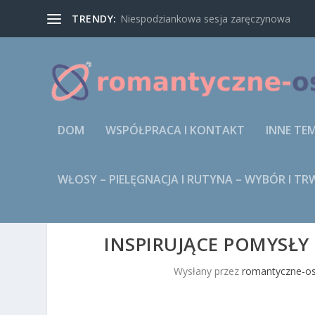
TRENDY:
Niespodziankowa sesja zaręczynowa
DOM
WSPÓŁPRACA I KONTAKT
INNE TE
WŁOSY – PIELĘGNACJA I RUTYNA – WYBÓR I T
INSPIRUJĄCE POMYSŁY
Wysłany przez
romantyczne-os