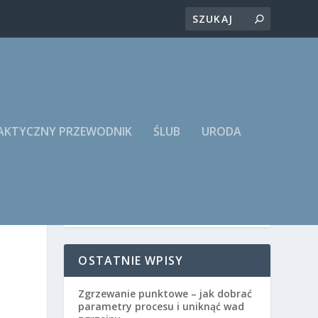
RAKTYCZNY PRZEWODNIK
ŚLUB
URODA
OSTATNIE WPISY
Zgrzewanie punktowe – jak dobrać
parametry procesu i uniknąć wad