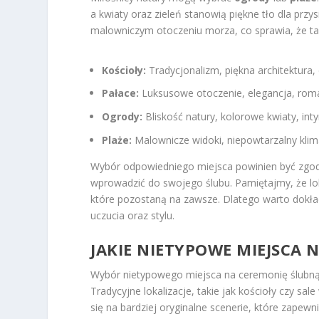
a kwiaty oraz zieleń stanowią piękne tło dla prz
malowniczym otoczeniu morza, co sprawia, że ta
Kościoły:
Tradycjonalizm, piękna architektura,
Pałace:
Luksusowe otoczenie, elegancja, rom
Ogrody:
Bliskość natury, kolorowe kwiaty, in
Plaże:
Malownicze widoki, niepowtarzalny kli
Wybór odpowiedniego miejsca powinien być zgodny
wprowadzić do swojego ślubu. Pamiętajmy, że lo
które pozostaną na zawsze. Dlatego warto dokład
uczucia oraz stylu.
JAKIE NIETYPOWE MIEJSCA
Wybór nietypowego miejsca na ceremonię ślubn
Tradycyjne lokalizacje, takie jak kościoły czy sa
się na bardziej oryginalne scenerie, które zapew