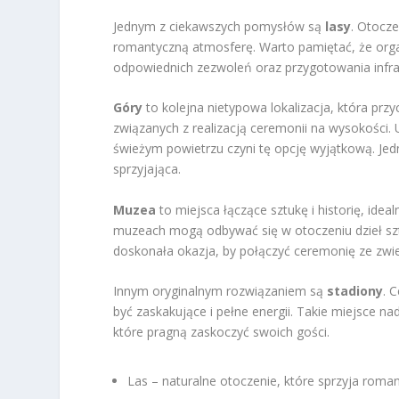
Jednym z ciekawszych pomysłów są
lasy
. Otocze
romantyczną atmosferę. Warto pamiętać, że organ
odpowiednich zezwoleń oraz przygotowania infrast
Góry
to kolejna nietypowa lokalizacja, która przy
związanych z realizacją ceremonii na wysokości.
świeżym powietrzu czyni tę opcję wyjątkową. Jed
sprzyjająca.
Muzea
to miejsca łączące sztukę i historię, ide
muzeach mogą odbywać się w otoczeniu dzieł sztu
doskonała okazja, by połączyć ceremonię ze zwie
Innym oryginalnym rozwiązaniem są
stadiony
. 
być zaskakujące i pełne energii. Takie miejsce na
które pragną zaskoczyć swoich gości.
Las – naturalne otoczenie, które sprzyja roma