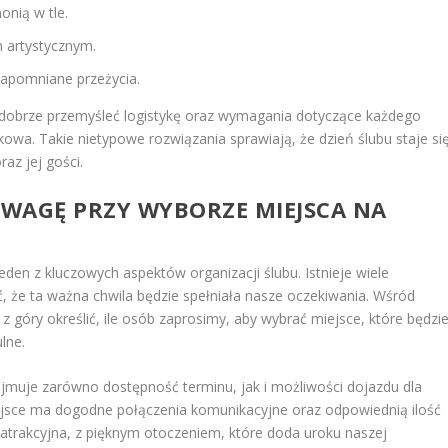
onią w tle.
m artystycznym.
zapomniane przeżycia.
o dobrze przemyśleć logistykę oraz wymagania dotyczące każdego
owa. Takie nietypowe rozwiązania sprawiają, że dzień ślubu staje si
az jej gości.
UWAGĘ PRZY WYBORZE MIEJSCA NA
en z kluczowych aspektów organizacji ślubu. Istnieje wiele
ć, że ta ważna chwila będzie spełniała nasze oczekiwania. Wśród
z góry określić, ile osób zaprosimy, aby wybrać miejsce, które będzi
lne.
ejmuje zarówno dostępność terminu, jak i możliwości dojazdu dla
ejsce ma dogodne połączenia komunikacyjne oraz odpowiednią ilość
atrakcyjna, z pięknym otoczeniem, które doda uroku naszej