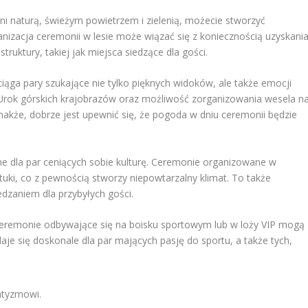
ni naturą, świeżym powietrzem i zielenią, możecie stworzyć
izacja ceremonii w lesie może wiązać się z koniecznością uzyskani
ruktury, takiej jak miejsca siedzące dla gości.
ciąga pary szukające nie tylko pięknych widoków, ale także emocji
 Urok górskich krajobrazów oraz możliwość zorganizowania wesela n
nakże, dobrze jest upewnić się, że pogoda w dniu ceremonii będzie
alne dla par ceniących sobie kulturę. Ceremonie organizowane w
ki, co z pewnością stworzy niepowtarzalny klimat. To także
dzaniem dla przybyłych gości.
Ceremonie odbywające się na boisku sportowym lub w loży VIP mogą
daje się doskonale dla par mających pasję do sportu, a także tych,
ntyzmowi.