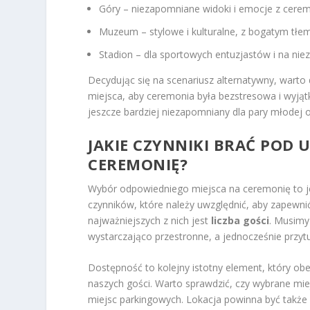
Góry – niezapomniane widoki i emocje z cerem
Muzeum – stylowe i kulturalne, z bogatym tłe
Stadion – dla sportowych entuzjastów i na nie
Decydując się na scenariusz alternatywny, wart
miejsca, aby ceremonia była bezstresowa i wyjątk
jeszcze bardziej niezapomniany dla pary młodej or
JAKIE CZYNNIKI BRAĆ POD 
CEREMONIĘ?
Wybór odpowiedniego miejsca na ceremonię to jed
czynników, które należy uwzględnić, aby zapewni
najważniejszych z nich jest
liczba gości
. Musimy 
wystarczająco przestronne, a jednocześnie przytu
Dostępność to kolejny istotny element, który ob
naszych gości. Warto sprawdzić, czy wybrane mi
miejsc parkingowych. Lokacja powinna być także 