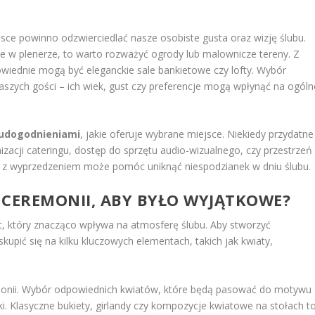
jsce powinno odzwierciedlać nasze osobiste gusta oraz wizję ślubu.
e w plenerze, to warto rozważyć ogrody lub malownicze tereny. Z
owiednie mogą być eleganckie sale bankietowe czy lofty. Wybór
szych gości – ich wiek, gust czy preferencje mogą wpłynąć na ogóln
udogodnieniami
, jakie oferuje wybrane miejsce. Niekiedy przydatne
zacji cateringu, dostęp do sprzętu audio-wizualnego, czy przestrzeń
i z wyprzedzeniem może pomóc uniknąć niespodzianek w dniu ślubu.
 CEREMONII, ABY BYŁO WYJĄTKOWE?
t, który znacząco wpływa na atmosferę ślubu. Aby stworzyć
kupić się na kilku kluczowych elementach, takich jak kwiaty,
emonii. Wybór odpowiednich kwiatów, które będą pasować do motywu
i. Klasyczne bukiety, girlandy czy kompozycje kwiatowe na stołach t