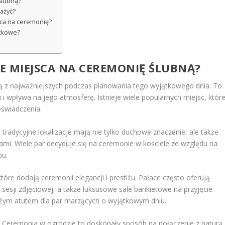
ślubną?
ażyć?
sca na ceremonię?
ątkowe?
ZE MIEJSCA NA CEREMONIĘ ŚLUBNĄ?
ną z najważniejszych podczas planowania tego wyjątkowego dnia. To
 i wpływa na jego atmosferę. Istnieje wiele popularnych miejsc, któr
oświadczenia.
e tradycyjne lokalizacje mają nie tylko duchowe znaczenie, ale także
ami. Wiele par decyduje się na ceremonie w kościele ze względu na
bu.
które dodają ceremonii elegancji i prestiżu. Pałace często oferują
sesji zdjęciowej, a także luksusowe sale bankietowe na przyjęcie
użym atutem dla par marzących o wyjątkowym dniu.
. Ceremonia w ogrodzie to doskonały sposób na połączenie z naturą,