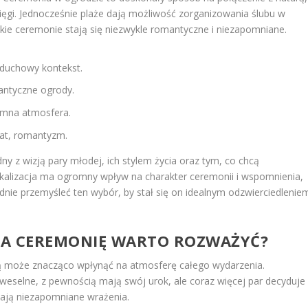
ysięgi. Jednocześnie plaże dają możliwość zorganizowania ślubu w
kie ceremonie stają się niezwykle romantyczne i niezapomniane.
 duchowy kontekst.
antyczne ogrody.
tymna atmosfera.
mat, romantyzm.
 z wizją pary młodej, ich stylem życia oraz tym, co chcą
kalizacja ma ogromny wpływ na charakter ceremonii i wspomnienia,
nie przemyśleć ten wybór, by stał się on idealnym odzwierciedlenie
 NA CEREMONIĘ WARTO ROZWAŻYĆ?
ą może znacząco wpłynąć na atmosferę całego wydarzenia.
le weselne, z pewnością mają swój urok, ale coraz więcej par decyduje
niają niezapomniane wrażenia.