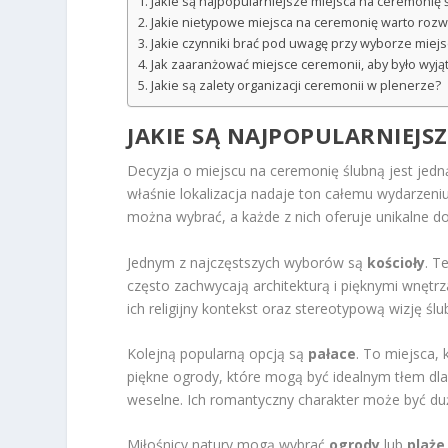
Jakie są najpopularniejsze miejsca na ceremonię 
Jakie nietypowe miejsca na ceremonię warto rozw
Jakie czynniki brać pod uwagę przy wyborze miej
Jak zaaranżować miejsce ceremonii, aby było wyj
Jakie są zalety organizacji ceremonii w plenerze?
JAKIE SĄ NAJPOPULARNIEJS
Decyzja o miejscu na ceremonię ślubną jest jed
właśnie lokalizacja nadaje ton całemu wydarzeniu
można wybrać, a każde z nich oferuje unikalne d
Jednym z najczęstszych wyborów są
kościoły
. T
często zachwycają architekturą i pięknymi wnętrz
ich religijny kontekst oraz stereotypową wizję ślu
Kolejną popularną opcją są
pałace
. To miejsca, 
piękne ogrody, które mogą być idealnym tłem dla 
weselne. Ich romantyczny charakter może być d
Miłośnicy natury mogą wybrać
ogrody
lub
plaże