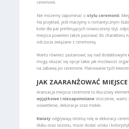
ceremonii.
Nie możemy zapominać o
stylu ceremonii
. Mie
Na przykład, jeśli marzymy o romantycznym ślubi
kolei dla par preferujących nowoczesny styl, odp
miejsca powinien także pasować do charakteru na
odczucia związane z ceremonią.
Warto również zastanowić się nad dodatkowymi
mogą okazać się opcje takie jak możliwość organi
na zabawę po ceremonii. Planowanie tych kwesti
JAK ZAARANŻOWAĆ MIEJSCE
Aranżacja miejsca ceremonii to kluczowy elemen
wyjątkowe i niezapomniane
otoczenie, warto s
oświetlenie, dekoracje oraz meble.
Kwiaty
odgrywają istotną rolę w dekoracji cer
ślubu oraz sezonu, może dodać uroku i kolorystyk