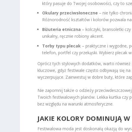
który pasuje do Twojej osobowości, czy to szer
Okulary przeciwsłoneczne
– nie tylko chro
Różnorodność kształtów i kolorów pozwala na 
Biżuteria etniczna
– kolczyki, bransoletki cz
unikalny, ręcznie robiony akcent.
Torby typu plecak
– praktyczne i wygodne, p
telefon, portfel czy przekąski. Wybierz plecak 
Oprócz tych stylowych dodatków, warto również
kluczowe, gdyż festiwale często odbywają się na
wyczerpujące. Zainwestuj w dobre buty, które za
Nie zapomnij także o odzieży przeciwdeszczowej
Twoich festiwalowych planów. Lekka kurtka czy p
bez względu na warunki atmosferyczne.
JAKIE KOLORY DOMINUJĄ W
Festiwalowa moda jest doskonałą okazją do wyr