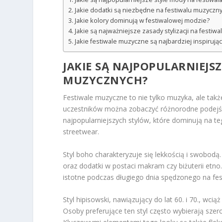
Jakie dodatki są niezbędne na festiwalu muzyczn
Jakie kolory dominują w festiwalowej modzie?
Jakie są najważniejsze zasady stylizacji na festiwa
Jakie festiwale muzyczne są najbardziej inspiru
JAKIE SĄ NAJPOPULARNIEJS
MUZYCZNYCH?
Festiwale muzyczne to nie tylko muzyka, ale ta
uczestników można zobaczyć różnorodne podejści
najpopularniejszych stylów, które dominują na te
streetwear.
Styl boho charakteryzuje się lekkością i swobodą.
oraz dodatki w postaci makram czy biżuterii etno
istotne podczas długiego dnia spędzonego na fe
Styl hipisowski, nawiązujący do lat 60. i 70., wc
Osoby preferujące ten styl często wybierają szerok