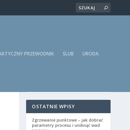
RAKTYCZNY PRZEWODNIK
ŚLUB
URODA
OSTATNIE WPISY
Zgrzewanie punktowe – jak dobrać
parametry procesu i uniknąć wad