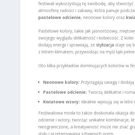
festiwali wykorzystują tę swobodę, aby stworzyć s
atmosferę radości i zabawy, która panuje podcza
pastelowe odcienie
, neonowe kolory oraz
kwi
Pastelowe kolory, takie jak jasnoróżowy, miętow
swojego wyglądu delikatność i kobiecość. Z kole
dodają energii i sprawiają, że
stylizacja
staje się 
z letnim klimatem, przywodząc na myśl łąki pełne
Oto kilka przykładów dominujących kolorów w fe
Neonowe kolory:
Przyciągają uwagę i dodają 
Pastelowe odcienie:
Tworzą delikatne i roman
Kwiatowe wzory:
Idealnie wpisują się w letni
Festiwalowa moda to także doskonała okazja d
odcienie i wzory, tworząc unikalne kombinacje, kt
nieograniczone, a kreatywność może nie znać gr
stylu i przełamywania sztywnych norm.