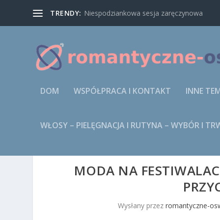
TRENDY:
Niespodziankowa sesja zaręczynowa
DOM
WSPÓŁPRACA I KONTAKT
INNE TE
WŁOSY – PIELĘGNACJA I RUTYNA – WYBÓR I T
MODA NA FESTIWALAC
PRZY
Wysłany przez
romantyczne-osw