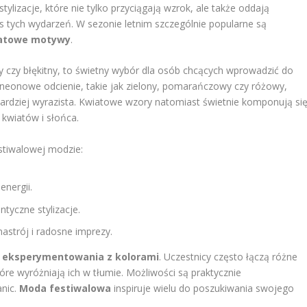
tylizacje, które nie tylko przyciągają wzrok, ale także oddają
s tych wydarzeń. W sezonie letnim szczególnie popularne są
atowe motywy
.
y czy błękitny, to świetny wybór dla osób chcących wprowadzić do
i neonowe odcienie, takie jak zielony, pomarańczowy czy różowy,
bardziej wyrazista. Kwiatowe wzory natomiast świetnie komponują si
 kwiatów i słońca.
stiwalowej modzie:
energii.
tyczne stylizacje.
 nastrój i radosne imprezy.
o
eksperymentowania z kolorami
. Uczestnicy często łączą różne
óre wyróżniają ich w tłumie. Możliwości są praktycznie
anic.
Moda festiwalowa
inspiruje wielu do poszukiwania swojego