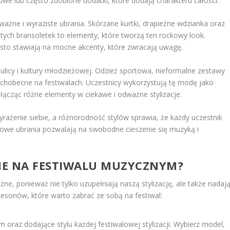
we lub często zdobione dodatki, które dodają charakteru całości.
ważne i wyraziste ubrania. Skórzane kurtki, drapieżne wdzianka oraz
tych bransoletek to elementy, które tworzą ten rockowy look.
często stawiają na mocne akcenty, które zwracają uwagę.
ia ulicy i kultury młodzieżowej. Odzież sportowa, nieformalne zestawy
echobecne na festiwalach. Uczestnicy wykorzystują tę modę jako
ącząc różne elementy w ciekawe i odważne stylizacje.
rażenie siebie, a różnorodność stylów sprawia, że każdy uczestnik
dowe ubrania pozwalają na swobodne cieszenie się muzyką i
DNE NA FESTIWALU MUZYCZNYM?
e, ponieważ nie tylko uzupełniają naszą stylizację, ale także nadaj
cesoriów, które warto zabrać ze sobą na festiwal:
 oraz dodające stylu każdej festiwalowej stylizacji. Wybierz model,