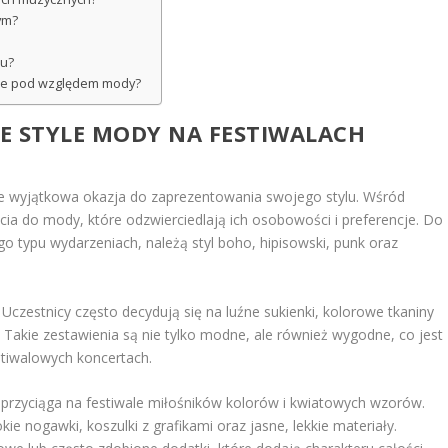
ym?
lu?
jące pod względem mody?
ZE STYLE MODY NA FESTIWALACH
kże wyjątkowa okazja do zaprezentowania swojego stylu. Wśród
a do mody, które odzwierciedlają ich osobowości i preferencje. Do
go typu wydarzeniach, należą styl boho, hipisowski, punk oraz
 Uczestnicy często decydują się na luźne sukienki, kolorowe tkaniny
. Takie zestawienia są nie tylko modne, ale również wygodne, co jest
stiwalowych koncertach.
iąż przyciąga na festiwale miłośników kolorów i kwiatowych wzorów.
ie nogawki, koszulki z grafikami oraz jasne, lekkie materiały.