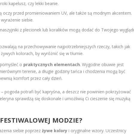
oki kapelusz, czy lekki beanie.
nią oczy przed promieniowaniem UV, ale także są modnym akcentem.
wyrażenie siebie.
y naszyjniki z plecionek lub koralików mogą dodać do Twojego wygląd
ozwalają na przechowywanie najpotrzebniejszych rzeczy, takich jak
w żywych kolorach, by wyróżnić się w tłumie.
 pomyśleć o
praktycznych elementach
. Wygodne obuwie jest
 nierównym terenie, a długie godziny tańca i chodzenia mogą być
pewnią komfort przez cały dzień.
 – pogoda potrafi być kapryśna, a deszcz nie powinien pokrzyżować
eleryna sprawdzą się doskonale i umożliwią Ci cieszenie się muzyką
 FESTIWALOWEJ MODZIE?
ażenia siebie poprzez
żywe kolory
i oryginalne wzory. Uczestnicy