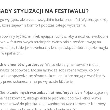
SADY STYLIZACJI NA FESTIWALU?
ego wyglądu, ale przede wszystkim funkcjonalności. Wybierając strój,
, które zapewnią komfort podczas całego wydarzenia.
a powinny być luźne i niekrępujące ruchów, aby umożliwić swobodne
ctwo w festiwalowych atrakcjach. Warto także zwrócić uwagę na
dychające, takie jak bawełna czy len, sprawią, że skóra będzie mogła
 w upalne dni.
ych elementów garderoby
. Warto eksperymentować z modą,
ją naszą osobowość. Można łączyć ze sobą różne wzory, kolory i
er. Dobrze sprawdzą się również akcesoria, które mogą ożywić każdy
 przeciwsłoneczne, aż po wyraziste biżuterię.
śleć o
zmiennych warunkach atmosferycznych
. Pojawiające się
 nasz komfort, dlatego dobrze jest mieć pod ręką lekką kurtkę
o spakować do plecaka. Odpowiednie obuwie to również kluczowy
e godziny pod sceną, to absolutna konieczność.