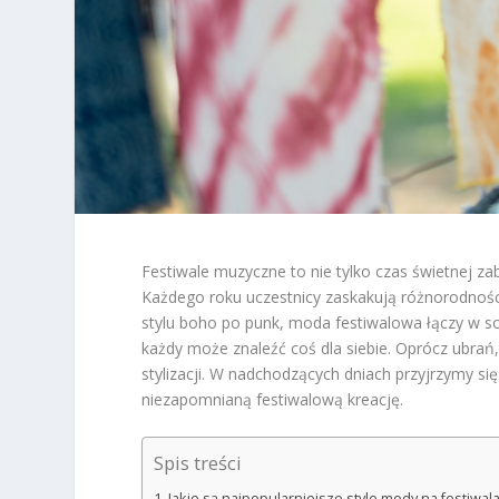
Festiwale muzyczne to nie tylko czas świetnej z
Każdego roku uczestnicy zaskakują różnorodnością
stylu boho po punk, moda festiwalowa łączy w s
każdy może znaleźć coś dla siebie. Oprócz ubrań,
stylizacji. W nadchodzących dniach przyjrzymy 
niezapomnianą festiwalową kreację.
Spis treści
Jakie są najpopularniejsze style mody na festiwa