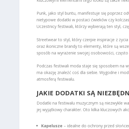
Kluczowymi elementami tego looku są także fleko
Punk, jako styl buntu, manifestuje się poprzez od
nietypowe dodatki w postaci ćwieków czy kolczas
Uczestnicy festiwali, którzy wybierają ten styl, 
Streetwear to styl, który czerpie inspiracje z życ
oraz ikoniczne brandy to elementy, które są wsz
sposób na wyrażenie swojej osobowości, często ł
Podczas festiwali moda staje się sposobem na wy
ma okazję znaleźć coś dla siebie. Wygodne i mo
atmosferą festiwalu.
JAKIE DODATKI SĄ NIEZBĘ
Dodatki na festiwalu muzycznym są niezwykle ważn
jej wyjątkowy charakter. Oto kilka kluczowych ak
Kapelusze
– idealne do ochrony przed słońcem