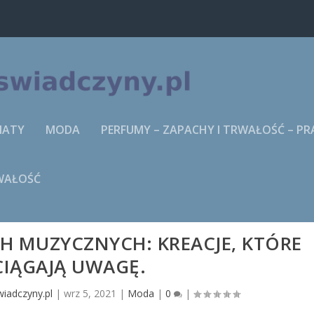
MATY
MODA
PERFUMY – ZAPACHY I TRWAŁOŚĆ – P
RWAŁOŚĆ
H MUZYCZNYCH: KREACJE, KTÓRE
CIĄGAJĄ UWAGĘ.
iadczyny.pl
|
wrz 5, 2021
|
Moda
|
0
|