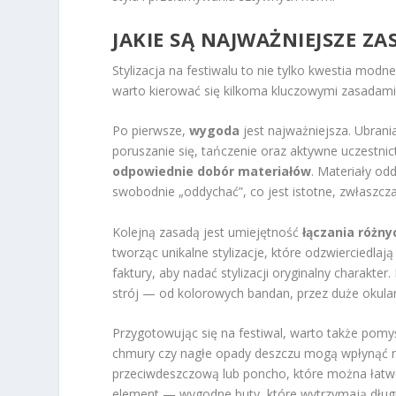
JAKIE SĄ NAJWAŻNIEJSZE ZA
Stylizacja na festiwalu to nie tylko kwestia modn
warto kierować się kilkoma kluczowymi zasadami
Po pierwsze,
wygoda
jest najważniejsza. Ubrani
poruszanie się, tańczenie oraz aktywne uczestni
odpowiednie dobór materiałów
. Materiały od
swobodnie „oddychać”, co jest istotne, zwłaszcza
Kolejną zasadą jest umiejętność
łączania różn
tworząc unikalne stylizacje, które odzwierciedla
faktury, aby nadać stylizacji oryginalny charakt
strój — od kolorowych bandan, przez duże okulary
Przygotowując się na festiwal, warto także pomy
chmury czy nagłe opady deszczu mogą wpłynąć na
przeciwdeszczową lub poncho, które można łatw
element — wygodne buty, które wytrzymają długi