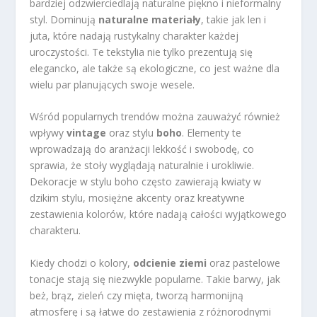
bardziej odzwierciedlają naturalne piękno i nieformalny
styl. Dominują
naturalne materiały
, takie jak len i
juta, które nadają rustykalny charakter każdej
uroczystości. Te tekstylia nie tylko prezentują się
elegancko, ale także są ekologiczne, co jest ważne dla
wielu par planujących swoje wesele.
Wśród popularnych trendów można zauważyć również
wpływy
vintage
oraz stylu
boho
. Elementy te
wprowadzają do aranżacji lekkość i swobodę, co
sprawia, że stoły wyglądają naturalnie i urokliwie.
Dekoracje w stylu boho często zawierają kwiaty w
dzikim stylu, mosiężne akcenty oraz kreatywne
zestawienia kolorów, które nadają całości wyjątkowego
charakteru.
Kiedy chodzi o kolory,
odcienie ziemi
oraz pastelowe
tonacje stają się niezwykle popularne. Takie barwy, jak
beż, brąz, zieleń czy mięta, tworzą harmonijną
atmosferę i są łatwe do zestawienia z różnorodnymi