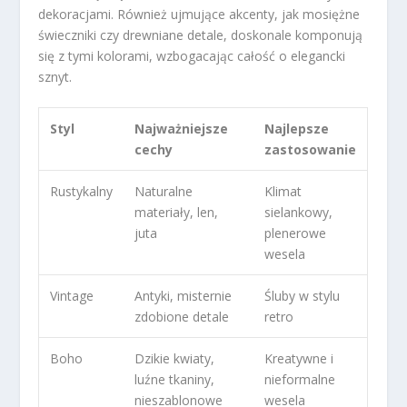
dekoracjami. Również ujmujące akcenty, jak mosiężne
świeczniki czy drewniane detale, doskonale komponują
się z tymi kolorami, wzbogacając całość o elegancki
sznyt.
Styl
Najważniejsze
Najlepsze
cechy
zastosowanie
Rustykalny
Naturalne
Klimat
materiały, len,
sielankowy,
juta
plenerowe
wesela
Vintage
Antyki, misternie
Śluby w stylu
zdobione detale
retro
Boho
Dzikie kwiaty,
Kreatywne i
luźne tkaniny,
nieformalne
nieszablonowe
wesela