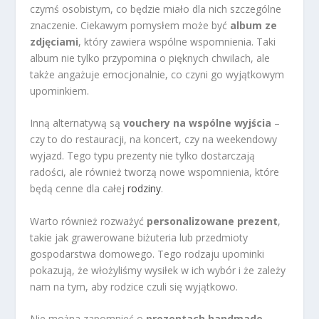
czymś osobistym, co będzie miało dla nich szczególne
znaczenie. Ciekawym pomysłem może być
album ze
zdjęciami
, który zawiera wspólne wspomnienia. Taki
album nie tylko przypomina o pięknych chwilach, ale
także angażuje emocjonalnie, co czyni go wyjątkowym
upominkiem.
Inną alternatywą są
vouchery na wspólne wyjścia
–
czy to do restauracji, na koncert, czy na weekendowy
wyjazd. Tego typu prezenty nie tylko dostarczają
radości, ale również tworzą nowe wspomnienia, które
będą cenne dla całej
rodziny
.
Warto również rozważyć
personalizowane prezent
,
takie jak grawerowane biżuteria lub przedmioty
gospodarstwa domowego. Tego rodzaju upominki
pokazują, że włożyliśmy wysiłek w ich wybór i że zależy
nam na tym, aby rodzice czuli się wyjątkowo.
Nie można zapomnieć o
prezentach handmade
.