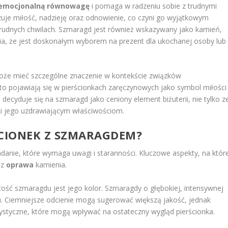
emocjonalną równowagę
i pomaga w radzeniu sobie z trudnymi
izuje miłość, nadzieję oraz odnowienie, co czyni go wyjątkowym
rudnych chwilach. Szmaragd jest również wskazywany jako kamień,
wia, że jest doskonałym wyborem na prezent dla ukochanej osoby lub
może mieć szczególne znaczenie w kontekście związków
 pojawiają się w pierścionkach zaręczynowych jako symbol miłości 
decyduje się na szmaragd jako ceniony element biżuterii, nie tylko z
ki jego uzdrawiającym właściwościom.
ŚCIONEK Z SZMARAGDEM?
danie, które wymaga uwagi i staranności. Kluczowe aspekty, na któr
az
oprawa
kamienia.
ść szmaragdu jest jego kolor. Szmaragdy o głębokiej, intensywnej
ku. Ciemniejsze odcienie mogą sugerować większą jakość, jednak
ystyczne, które mogą wpływać na ostateczny wygląd pierścionka.