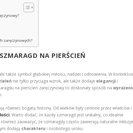
ręczynowy?
ach zaręczynowych?
SZMARAGD NA PIERŚCIEŃ
le także symbol głębokiej miłości, nadziei i odnowienia. W kontekści
zieleń
nie tylko przyciąga wzrok, ale także dodaje
elegancji
i
aragdu na pierścień zaręczynowy to doskonały sposób na
wyrażeni
i.
ją również bogatą historię. Od wieków były cenione przez władców i
łości
. Warto dodać, że każdy szmaragd jest unikalny, co idealnie
 również zauważyć, że szmaragdy często zawierają naturalne inkluzje
mym dodają
charakteru
i osobistego uroku.