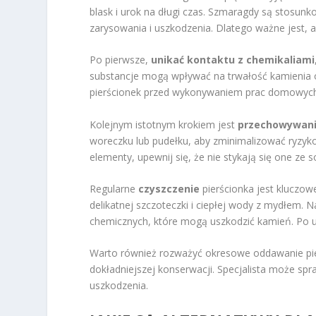
blask i urok na długi czas. Szmaragdy są stosun
zarysowania i uszkodzenia. Dlatego ważne jest, a
Po pierwsze,
unikać kontaktu z chemikaliami
substancje mogą wpływać na trwałość kamienia 
pierścionek przed wykonywaniem prac domowych 
Kolejnym istotnym krokiem jest
przechowywani
woreczku lub pudełku, aby zminimalizować ryzyko
elementy, upewnij się, że nie stykają się one z
Regularne
czyszczenie
pierścionka jest kluczow
delikatnej szczoteczki i ciepłej wody z mydłem. 
chemicznych, które mogą uszkodzić kamień. Po u
Warto również rozważyć okresowe oddawanie pi
dokładniejszej konserwacji. Specjalista może sp
uszkodzenia.