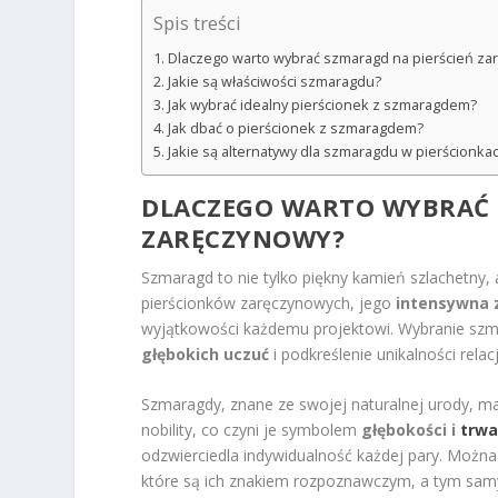
Spis treści
Dlaczego warto wybrać szmaragd na pierścień za
Jakie są właściwości szmaragdu?
Jak wybrać idealny pierścionek z szmaragdem?
Jak dbać o pierścionek z szmaragdem?
Jakie są alternatywy dla szmaragdu w pierścionk
DLACZEGO WARTO WYBRAĆ 
ZARĘCZYNOWY?
Szmaragd to nie tylko piękny kamień szlachetny, a
pierścionków zaręczynowych, jego
intensywna 
wyjątkowości każdemu projektowi. Wybranie szm
głębokich uczuć
i podkreślenie unikalności relacj
Szmaragdy, znane ze swojej naturalnej urody, ma
nobility, co czyni je symbolem
głębokości i
trwa
odzwierciedla indywidualność każdej pary. Można
które są ich znakiem rozpoznawczym, a tym sa