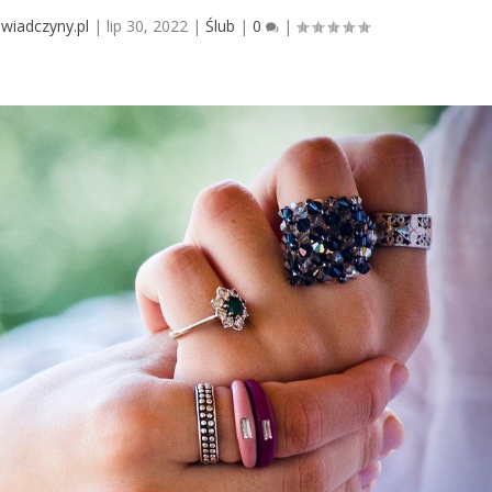
wiadczyny.pl
|
lip 30, 2022
|
Ślub
|
0
|