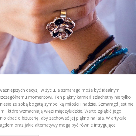
ważniejszych decyzji w życiu, a szmaragd może być idealnym
zczególnemu momentowi. Ten piękny kamień szlachetny nie tylko
niesie ze sobą bogatą symbolikę miłości i nadziei. Szmaragd jest nie
ami, które wzmacniają więzi międzyludzkie. Warto zgłębić jego
io dbać o biżuterię, aby zachować jej piękno na lata. W artykule
ragdem oraz jakie alternatywy mogą być równie intrygujące.