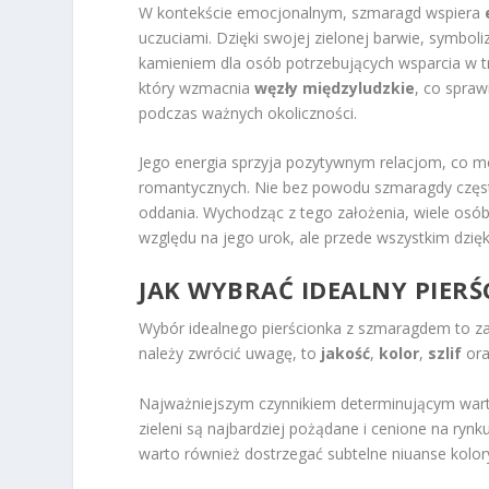
W kontekście emocjonalnym, szmaragd wspiera
uczuciami. Dzięki swojej zielonej barwie, symbol
kamieniem dla osób potrzebujących wsparcia w t
który wzmacnia
węzły międzyludzkie
, co spra
podczas ważnych okoliczności.
Jego energia sprzyja pozytywnym relacjom, co 
romantycznych. Nie bez powodu szmaragdy często
oddania. Wychodząc z tego założenia, wiele osób 
względu na jego urok, ale przede wszystkim dzię
JAK WYBRAĆ IDEALNY PIER
Wybór idealnego pierścionka z szmaragdem to za
należy zwrócić uwagę, to
jakość
,
kolor
,
szlif
or
Najważniejszym czynnikiem determinującym warto
zieleni są najbardziej pożądane i cenione na ryn
warto również dostrzegać subtelne niuanse kolor