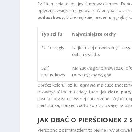
Szlif kamienia to kolejny kluczowy element. Dob
optycznie zwiększa jego blask. W przypadku szma
poduszkowy
, które najlepiej prezentują głębię k
Typ szlifu
Najważniejsze cechy
Szlif okrągły
Najbardziej uniwersalny i klasy
odbija światło.
Szlif
Ma zaokrąglone krawędzie, ofe
poduszkowy
romantyczny wygląd.
Oprócz koloru i szlifu,
oprawa
ma duże znaczenie
rozważyć różne materiały, takim jak
złoto
,
plat
pasują do gustu przyszłej narzeczonej. Wybór o
pierścionka, dlatego warto zwrócić uwagę na oso
JAK DBAĆ O PIERŚCIONEK 
Pierścionki z szmaragdem to piękne i wyjątkowe