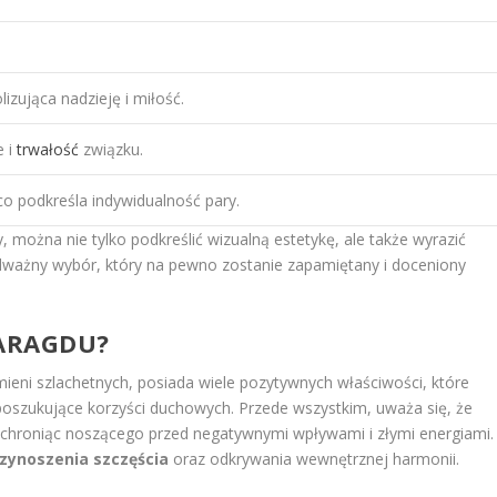
izująca nadzieję i miłość.
e i
trwałość
związku.
co podkreśla indywidualność pary.
można nie tylko podkreślić wizualną estetykę, ale także wyrazić
odważny wybór, który na pewno zostanie zapamiętany i doceniony
MARAGDU?
mieni szlachetnych, posiada wiele pozytywnych właściwości, które
poszukujące korzyści duchowych. Przede wszystkim, uważa się, że
 chroniąc noszącego przed negatywnymi wpływami i złymi energiami.
zynoszenia szczęścia
oraz odkrywania wewnętrznej harmonii.