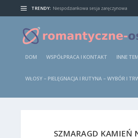
TRENDY:
Niespodziankowa sesja zaręczynowa
DOM
WSPÓŁPRACA I KONTAKT
INNE TE
WŁOSY – PIELĘGNACJA I RUTYNA – WYBÓR I T
SZMARAGD KAMIEŃ 