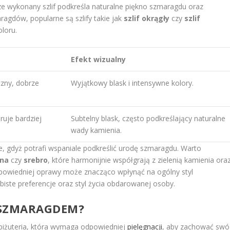
rze wykonany szlif podkreśla naturalne piękno szmaragdu oraz
ragdów, popularne są szlify takie jak
szlif okrągły
czy
szlif
oloru.
Efekt wizualny
czny, dobrze
Wyjątkowy blask i intensywne kolory.
ruje bardziej
Subtelny blask, często podkreślający naturalne
wady kamienia.
, gdyż potrafi wspaniale podkreślić urodę szmaragdu. Warto
yna
czy
srebro
, które harmonijnie współgrają z zielenią kamienia ora
dpowiedniej oprawy może znacząco wpłynąć na ogólny styl
biste preferencje oraz styl życia obdarowanej osoby.
Z SZMARAGDEM?
 biżuteria, która wymaga odpowiedniej
pielęgnacji
, aby zachować swó