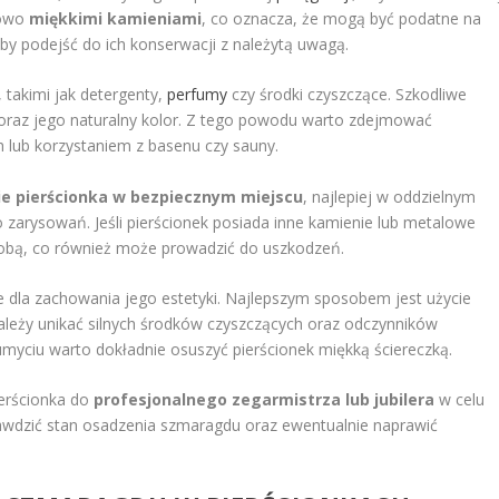
kowo
miękkimi kamieniami
, co oznacza, że mogą być podatne na
by podejść do ich konserwacji z należytą uwagą.
, takimi jak detergenty,
perfumy
czy środki czyszczące. Szkodliwe
oraz jego naturalny kolor. Z tego powodu warto zdejmować
lub korzystaniem z basenu czy sauny.
e pierścionka w bezpiecznym miejscu
, najlepiej w oddzielnym
 zarysowań. Jeśli pierścionek posiada inne kamienie lub metalowe
e sobą, co również może prowadzić do uszkodzeń.
e dla zachowania jego estetyki. Najlepszym sposobem jest użycie
Należy unikać silnych środków czyszczących oraz odczynników
myciu warto dokładnie osuszyć pierścionek miękką ściereczką.
erścionka do
profesjonalnego zegarmistrza lub jubilera
w celu
rawdzić stan osadzenia szmaragdu oraz ewentualnie naprawić