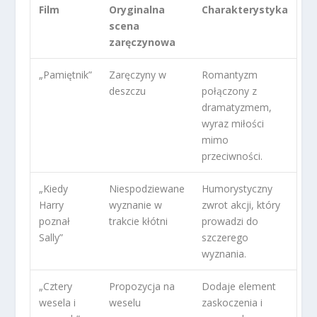
Film
Oryginalna
Charakterystyka
scena
zaręczynowa
„Pamiętnik”
Zaręczyny w
Romantyzm
deszczu
połączony z
dramatyzmem,
wyraz miłości
mimo
przeciwności.
„Kiedy
Niespodziewane
Humorystyczny
Harry
wyznanie w
zwrot akcji, który
poznał
trakcie kłótni
prowadzi do
Sally”
szczerego
wyznania.
„Cztery
Propozycja na
Dodaje element
wesela i
weselu
zaskoczenia i