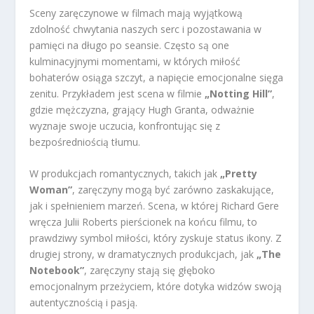
Sceny zaręczynowe w filmach mają wyjątkową
zdolność chwytania naszych serc i pozostawania w
pamięci na długo po seansie. Często są one
kulminacyjnymi momentami, w których miłość
bohaterów osiąga szczyt, a napięcie emocjonalne sięga
zenitu. Przykładem jest scena w filmie
„Notting Hill”
,
gdzie mężczyzna, grający Hugh Granta, odważnie
wyznaje swoje uczucia, konfrontując się z
bezpośredniością tłumu.
W produkcjach romantycznych, takich jak
„Pretty
Woman”
, zaręczyny mogą być zarówno zaskakujące,
jak i spełnieniem marzeń. Scena, w której Richard Gere
wręcza Julii Roberts pierścionek na końcu filmu, to
prawdziwy symbol miłości, który zyskuje status ikony. Z
drugiej strony, w dramatycznych produkcjach, jak
„The
Notebook”
, zaręczyny stają się głęboko
emocjonalnym przeżyciem, które dotyka widzów swoją
autentycznością i pasją.