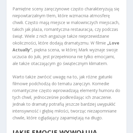
Pamiętne sceny zaręczynowe często charakteryzują się
niepowtarzalnym tłem, które wzmacnia atmosferę
chwili. Często mają miejsce w malowniczych miejscach,
takich jak plaża, romantyczna restauracja, czy podczas
świąt. Wiele z nich angażuje także nieprzewidziane
okoliczności, które dodają dramatyzmu. W filmie
„Love
Actually”
, piękna scena, w której Mark wyznaje swoje
uczucia do Julii, jest przepełniona nie tylko emocjami,
ale także otaczającym go świątecznym klimatem.
Warto także zwrócić uwagę na to, jak różne gatunki
filmowe podchodzą do tematu zaręczyn. Komedie
romantyczne często wprowadzają elementy humoru do
tych chwil, jednocześnie podkreślając ich znaczenie.
Jednak to dramaty potrafią jeszcze bardziej uwypuklić
intensywność i głębię miłości, tworząc niezapomniane
chwile, które oglądający zapamiętają na długo.
JAKIE EMOCJE WYWOŁUJĄ